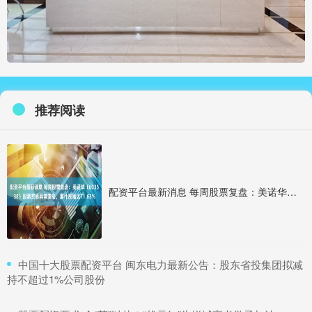
推荐阅读
配资平台最新消息 每周股票复盘：美诺华（603538）股票交易异常波动，累计涨幅达71.63%
​中国十大股票配资平台 闽东电力最新公告：股东省投集团拟减
持不超过1%公司股份