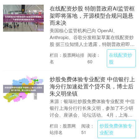
在线配资炒股 特朗普政府AI监管框
架即将落地，开源模型合规问题悬
而未决
美国核心监管机构已向 OpenAI、
Anthropic、谷歌分发框架草案在线配资炒
股 据三位知情人士透露，特朗普政府即将
敲定一套自愿性监管框架：要求 AI 企业....
在线配资炒
栏目：股票网站排
阅读：
名
股
60
炒股免费体验专业配资 中信银行上
海分行加速处置个贷不良，博士后
朱义明坐镇
来源：银瑞社炒股免费体验专业配资 中信
银行上海分行行长朱义明，参加了不少研
讨会、座谈会、论坛活动。 4月，上海松
江区与中信银行上海分行举行座谈会，朱
炒股免费体验专
栏目：股票网
阅读：
义明出席会议....
站排名
业配资
51