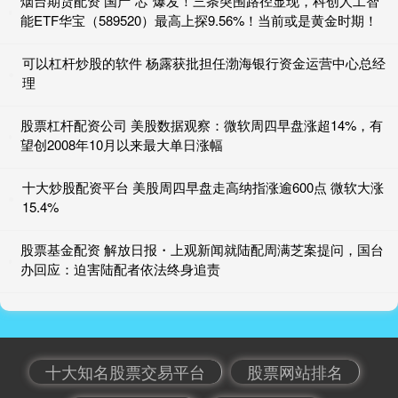
烟台期货配资 国产“芯”爆发！三条突围路径显现，科创人工智
能ETF华宝（589520）最高上探9.56%！当前或是黄金时期！
可以杠杆炒股的软件 杨露获批担任渤海银行资金运营中心总经
理
股票杠杆配资公司 美股数据观察：微软周四早盘涨超14%，有
望创2008年10月以来最大单日涨幅
十大炒股配资平台 美股周四早盘走高纳指涨逾600点 微软大涨
15.4%
股票基金配资 解放日报・上观新闻就陆配周满芝案提问，国台
办回应：迫害陆配者依法终身追责
十大知名股票交易平台
股票网站排名