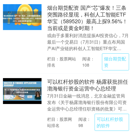
烟台期货配资 国产“芯”爆发！三条
突围路径显现，科创人工智能ETF
华宝（589520）最高上探9.56%！
当前或是黄金时期！
或由于多重利好消息提振AI投资信心，7月
最后一个交易日（7月31日）重点布局国
产AI产业链的科创人工智能ETF华宝
（589520）场内涨幅最高上探9.56%烟
烟台期货配
栏目：股票网站
阅读：
台....
排名
资
108
可以杠杆炒股的软件 杨露获批担任
渤海银行资金运营中心总经理
7月31日金融一线消息，北京金融监管局
发布《关于杨露渤海银行股份有限公司资
金运营中心总经理任职资格的批复》可以
杠杆炒股的软件，核准杨露渤海银行股份
可以杠杆炒股
栏目：股票网
阅读：
有限公司资金运....
站排名
的软件
98