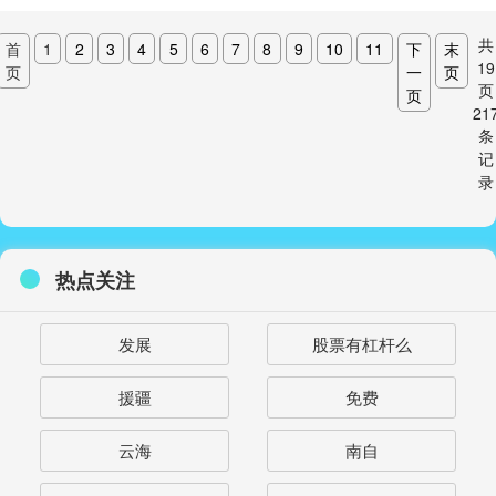
共
首
1
2
3
4
5
6
7
8
9
10
11
下
末
19
页
一
页
页
页
21
条
记
录
热点关注
发展
股票有杠杆么
援疆
免费
云海
南自