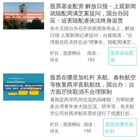
股票基金配资 解放日报・上观新闻
就陆配周满芝案提问，国台办回
应：迫害陆配者依法终身追责
在今天国台办召开的新闻发布会上，解放
日报·上观新闻记者提问：台媒报道，“台
湾新住民关怀总会”理事长、陆配周满芝被
控涉所谓“接受大陆指示与资助在台发展组
股票基金配
栏目：股票网站
阅读：
织”，一审....
排名
资
183
股票在哪里加杠杆 东航、春秋航空
等恢复两岸直航航线，国台办：台
方面尽快取消不合理限制
暑期是两岸民间交流的高峰期，为帮助更
多台湾青年来大陆交流、研学等，有关航
空公司对两岸航班票价进行了优惠打折，
获得广泛好评。 在今天国台办召开的新闻
股票在哪里加
栏目：股票网站
阅读：
发布会上，发言....
排名
杠杆
156