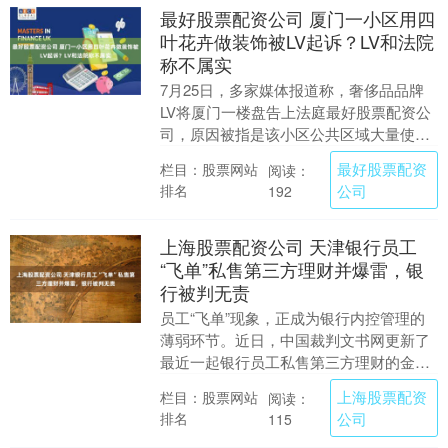
最好股票配资公司 厦门一小区用四
叶花卉做装饰被LV起诉？LV和法院
称不属实
7月25日，多家媒体报道称，奢侈品品牌
LV将厦门一楼盘告上法庭最好股票配资公
司，原因被指是该小区公共区域大量使用
与其注册商标高度近似的四叶花卉纹样。
最好股票配资
栏目：股票网站
阅读：
此事引发关注....
排名
公司
192
上海股票配资公司 天津银行员工
“飞单”私售第三方理财并爆雷，银
行被判无责
员工“飞单”现象，正成为银行内控管理的
薄弱环节。近日，中国裁判文书网更新了
最近一起银行员工私售第三方理财的金融
委托理财合同纠纷判决书。该案一审宣判
上海股票配资
栏目：股票网站
阅读：
后，二审判决出....
排名
公司
115