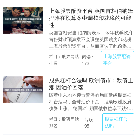
上海股票配资平台 英国首相伯纳姆
排除在预算案中调整印花税的可能
性
英国首相安迪·伯纳姆表示，今年秋季政府
首份财政预算案不会调整英国购房印花税
上海股票配资平台，从而否认了此前媒体
关于政府正考虑调整该税种的报道。 英国
上海股票配资
栏目：股票网站
阅读：
政府正研究全....
排名
平台
172
股票杠杆合法吗 欧洲债市：欧债上
涨 因油价回落
随着中东地区袭击暂停的局面延续股票杠
杆合法吗，全球油价下跌，推动欧洲政府
债券上涨。 德国2年期国债收益率下跌4个
基点，报2.79%，自上周触及的高点2.91%
股票杠杆合
栏目：股票网站
阅读：
进....
排名
法吗
95