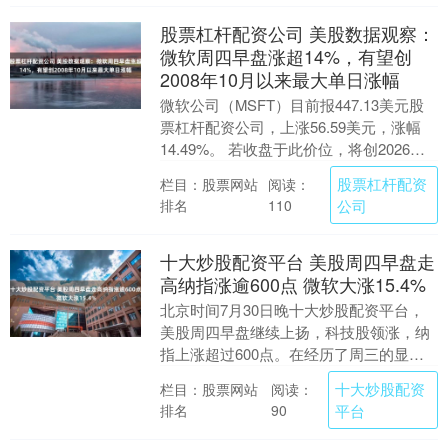
股票杠杆配资公司 美股数据观察：
微软周四早盘涨超14%，有望创
2008年10月以来最大单日涨幅
微软公司（MSFT）目前报447.13美元股
票杠杆配资公司，上涨56.59美元，涨幅
14.49%。 若收盘于此价位，将创2026年6
月1日（收盘价460.52美....
股票杠杆配资
栏目：股票网站
阅读：
排名
公司
110
十大炒股配资平台 美股周四早盘走
高纳指涨逾600点 微软大涨15.4%
北京时间7月30日晚十大炒股配资平台，
美股周四早盘继续上扬，科技股领涨，纳
指上涨超过600点。在经历了周三的显著
下跌后，主要股指在微软和芯片股带动下
十大炒股配资
栏目：股票网站
阅读：
反弹。前一交....
排名
平台
90